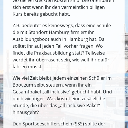
wo die versteckten Kosten sind. Die offenbaren
sich erst wenn Ihr den vermeintlich billigen
Kurs bereits gebucht habt.
Z.B. bedeutet es keineswegs, dass eine Schule
die mit Standort Hamburg firmiert ihr
Ausbildungsboot auch in Hamburg hat. Da
solltet ihr auf jeden Fall vorher fragen: Wo
findet die Praxisausbildung statt? Teilweise
werdet ihr überrascht sein, wie weit ihr dafür
fahren müsst.
Wie viel Zeit bleibt jedem einzelnen Schüler im
Boot zum selbt steuern, wenn ihr ein
Gesamtpaket „all inclusive“ gebucht habt. Und
noch wichtiger: Was kostet eine zusätzliche
Stunde, die über das „all-inclusive-Paket“
hinausgeht?
Den Sportseeschifferschein (SSS) sollte der